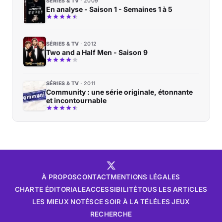
SÉRIES & TV
2009
En analyse - Saison 1 - Semaines 1 à 5
SÉRIES & TV
2012
Two and a Half Men - Saison 9
SÉRIES & TV
2011
Community : une série originale, étonnante
et incontournable
À PROPOS
CONTACT
MENTIONS LÉGALES
CHARTE ÉDITORIALE
ACCESSIBILITÉ
TOUS LES ARTICLES
LES MIEUX NOTÉS
CE SOIR À LA TÉLÉ
LES JEUX
RECHERCHE