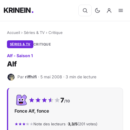
KRINEIN
Accueil
›
Séries & TV
›
Critique
SÉRIES & TV
CRITIQUE
Alf - Saison 1
Alf
Par
riffhifi
· 5 mai 2008 · 3 min de lecture
R
Notre note :
7
/10
Fonce Alf, fonce
Note des lecteurs ·
3,3/5
(201 votes)