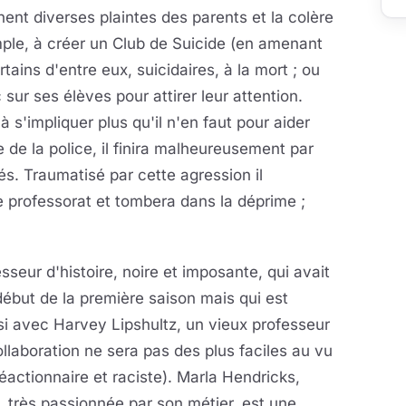
înent diverses plaintes des parents et la colère
emple, à créer un Club de Suicide (en amenant
tains d'entre eux, suicidaires, à la mort ; ou
ur ses élèves pour attirer leur attention.
 s'impliquer plus qu'il n'en faut pour aider
 de la police, il finira malheureusement par
és. Traumatisé par cette agression il
le professorat et tombera dans la déprime ;
seur d'histoire, noire et imposante, qui avait
ébut de la première saison mais qui est
nsi avec Harvey Lipshultz, un vieux professeur
laboration ne sera pas des plus faciles au vu
éactionnaire et raciste). Marla Hendricks,
, très passionnée par son métier, est une