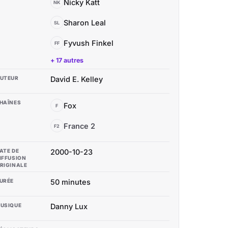
Nicky Katt
NK
Sharon Leal
SL
Fyvush Finkel
FF
+ 17 autres
UTEUR
David E. Kelley
HAÎNES
Fox
F
France 2
F2
ATE DE
2000-10-23
IFFUSION
RIGINALE
URÉE
50 minutes
USIQUE
Danny Lux