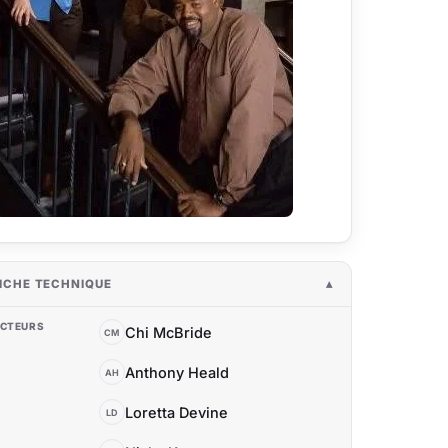
ICHE TECHNIQUE
CTEURS
Chi McBride
CM
Anthony Heald
AH
Loretta Devine
LD