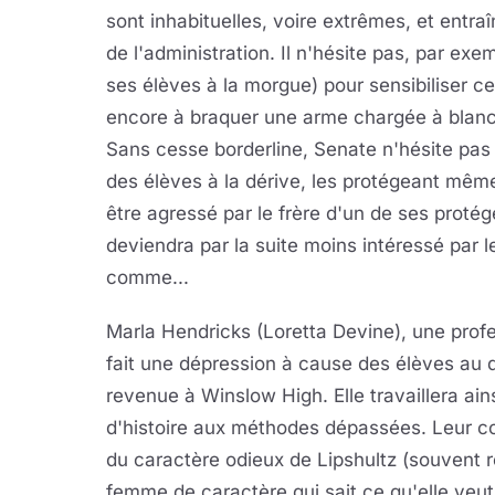
sont inhabituelles, voire extrêmes, et entra
de l'administration. Il n'hésite pas, par ex
ses élèves à la morgue) pour sensibiliser cer
encore à braquer une arme chargée à blanc s
Sans cesse borderline, Senate n'hésite pas à
des élèves à la dérive, les protégeant même
être agressé par le frère d'un de ses protég
deviendra par la suite moins intéressé par 
comme...
Marla Hendricks (Loretta Devine), une profes
fait une dépression à cause des élèves au d
revenue à Winslow High. Elle travaillera ai
d'histoire aux méthodes dépassées. Leur col
du caractère odieux de Lipshultz (souvent r
femme de caractère qui sait ce qu'elle veut