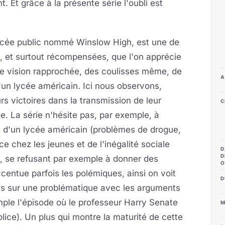
t. Et grâce à la présente série l'oubli est
ycée public nommé Winslow High, est une de
s, et surtout récompensées, que l'on apprécie
 une vision rapprochée, des coulisses même, de
A
d'un lycée américain. Ici nous observons,
eurs victoires dans la transmission de leur
C
se. La série n'hésite pas, par exemple, à
ie d'un lycée américain (problèmes de drogue,
e chez les jeunes et de l'inégalité sociale
D
D
ité, se refusant par exemple à donner des
O
centue parfois les polémiques, ainsi on voit
D
is sur une problématique avec les arguments
mple l'épisode où le professeur Harry Senate
M
lice). Un plus qui montre la maturité de cette