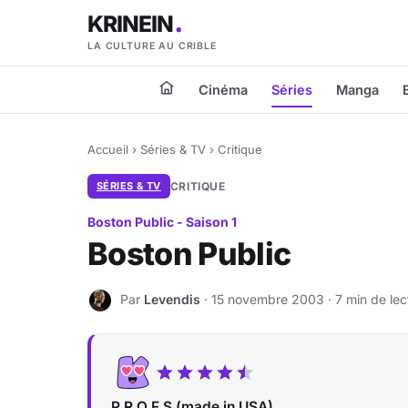
KRINEIN
LA CULTURE AU CRIBLE
Cinéma
Séries
Manga
Accueil
›
Séries & TV
›
Critique
SÉRIES & TV
CRITIQUE
Boston Public - Saison 1
Boston Public
Par
Levendis
· 15 novembre 2003 · 7 min de lec
L
P.R.O.F.S (made in USA)