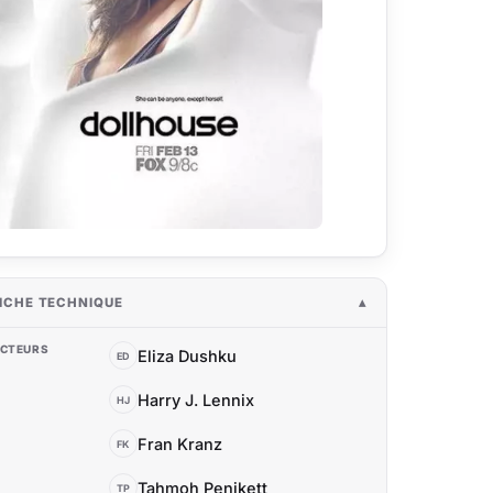
ICHE TECHNIQUE
CTEURS
Eliza Dushku
ED
Harry J. Lennix
HJ
Fran Kranz
FK
Tahmoh Penikett
TP