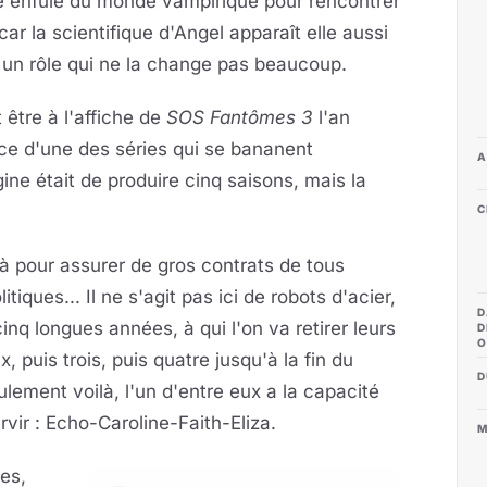
e enfuie du monde vampirique pour rencontrer
car la scientifique d'Angel apparaît elle aussi
un rôle qui ne la change pas beaucoup.
 être à l'affiche de
SOS Fantômes 3
l'an
rice d'une des séries qui se bananent
A
ine était de produire cinq saisons, mais la
C
là pour assurer de gros contrats de tous
tiques... Il ne s'agit pas ici de robots d'acier,
D
nq longues années, à qui l'on va retirer leurs
D
O
, puis trois, puis quatre jusqu'à la fin du
D
ulement voilà, l'un d'entre eux a la capacité
rvir : Echo-Caroline-Faith-Eliza.
M
es,