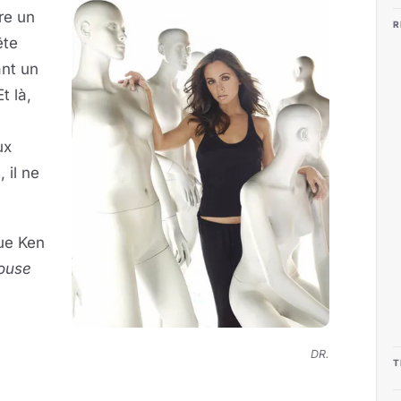
re un
R
ête
ant un
t là,
ux
 il ne
ue Ken
ouse
DR.
T