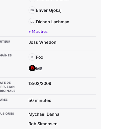
Enver Gjokaj
EG
Dichen Lachman
DL
+ 14 autres
UTEUR
Joss Whedon
HAÎNES
Fox
F
M6
M
ATE DE
13/02/2009
IFFUSION
RIGINALE
URÉE
50 minutes
USIQUES
Mychael Danna
Rob Simonsen