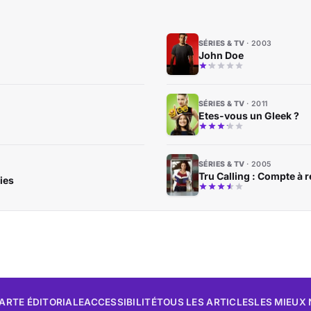
SÉRIES & TV
2003
John Doe
SÉRIES & TV
2011
Etes-vous un Gleek ?
SÉRIES & TV
2005
Tru Calling : Compte à 
ies
ARTE ÉDITORIALE
ACCESSIBILITÉ
TOUS LES ARTICLES
LES MIEUX