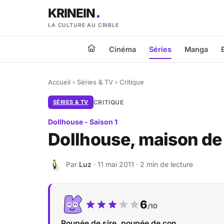
KRINEIN
LA CULTURE AU CRIBLE
Cinéma
Séries
Manga
Accueil
›
Séries & TV
›
Critique
SÉRIES & TV
CRITIQUE
Dollhouse - Saison 1
Dollhouse, maison de 
Par
Luz
· 11 mai 2011 · 2 min de lecture
L
Notre note :
6
/10
Poupée de sire, poupée de con