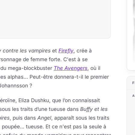
y contre les vampires
et
Firefly
, crée à
sonnage de femme forte. C'est à se
r du mega-blockbuster
The Avengers
, où il
s alphas... Peut-être donnera-t-il le premier
F
t Johannsson ?
A
’héroïne, Eliza Dushku, que l’on connaissait
sous les traits d’une tueuse dans
Buffy et les
ires
, puis dans
Angel
, apparaît sous les traits
 poupée… tueuse. Et ce n'est pas la seule à