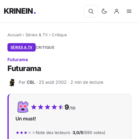
KRINEIN
Accueil
›
Séries & TV
›
Critique
SÉRIES & TV
CRITIQUE
Futurama
Futurama
Par
CBL
· 25 août 2002 · 2 min de lecture
C
Notre note :
9
/10
Un must!
Note des lecteurs ·
3,0/5
(690 votes)