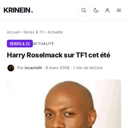
KRINEIN
Accueil
›
Séries & TV
›
Actualité
SÉRIES & TV
ACTUALITÉ
Harry Roselmack sur TF1 cet été
Par
iscarioth
· 8 mars 2006 · 1 min de lecture
I