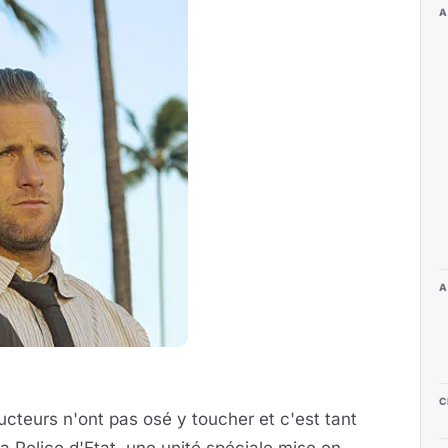
A
A
C
cteurs n'ont pas osé y toucher et c'est tant