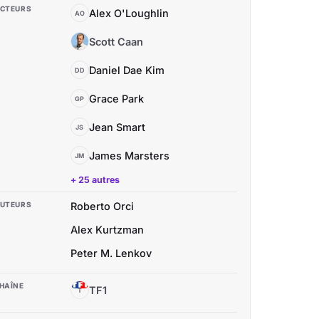
CTEURS
Alex O'Loughlin
AO
Scott Caan
SC
Daniel Dae Kim
DD
Grace Park
GP
Jean Smart
JS
James Marsters
JM
+ 25 autres
UTEURS
Roberto Orci
Alex Kurtzman
Peter M. Lenkov
HAÎNE
TF1
T