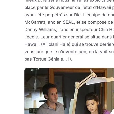
mieux !), la série nous narre les exploits de
place par le Gouverneur de l'état d'Hawaii 
ayant été perpétrés sur l'île. L'équipe de 
McGarrett, ancien SEAL, et se compose de 
Danny Williams, l'ancien inspecteur Chin Ho
l'école. Leur quartier général se situe dans
Hawaii, (Aliiolani Hale) qui se trouve derri
vous jure que je n'invente rien, on la voit s
pas Tortue Géniale... !).