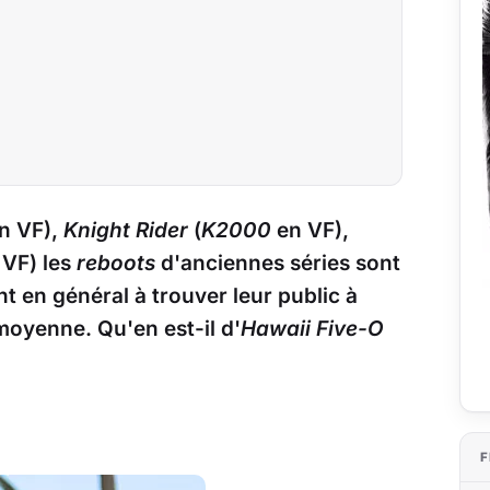
n VF),
Knight Rider
(
K2000
en VF),
VF) les
reboots
d'anciennes séries sont
t en général à trouver leur public à
moyenne. Qu'en est-il d'
Hawaii Five-O
F