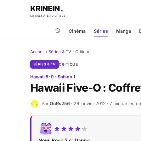
KRINEIN
LA CULTURE AU CRIBLE
Cinéma
Séries
Manga
Accueil
›
Séries & TV
›
Critique
SÉRIES & TV
CRITIQUE
Hawaii 5-0 - Saison 1
Hawaii Five-O : Coffr
Par
OuRs256
· 26 janvier 2012 · 7 min de lectur
O
Now, Book 'im, Danno.