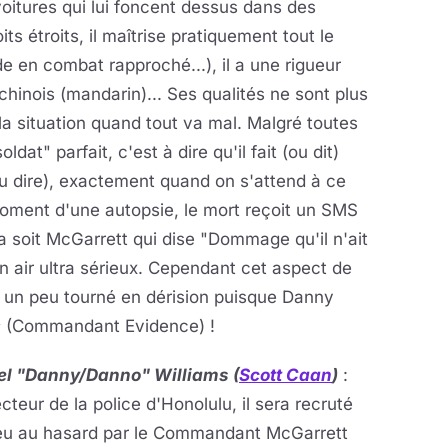
oitures qui lui foncent dessus dans des
its étroits, il maîtrise pratiquement tout le
 en combat rapproché...), il a une rigueur
chinois (mandarin)... Ses qualités ne sont plus
la situation quand tout va mal. Malgré toutes
ldat" parfait, c'est à dire qu'il fait (ou dit)
ou dire), exactement quand on s'attend à ce
 moment d'une autopsie, le mort reçoit un SMS
e ça soit McGarrett qui dise "Dommage qu'il n'ait
n air ultra sérieux. Cependant cet aspect de
st un peu tourné en dérision puisque Danny
s
(Commandant Evidence) !
el "Danny/Danno" Williams (
Scott Caan
)
:
cteur de la police d'Honolulu, il sera recruté
eu au hasard par le Commandant McGarrett