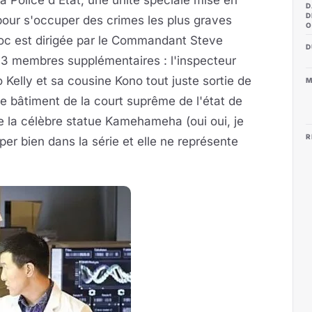
 la Police d'Etat, une unité spéciale mise en
D
D
pour s'occuper des crimes les plus graves
O
choc est dirigée par le Commandant Steve
D
3 membres supplémentaires : l'inspecteur
 Kelly et sa cousine Kono tout juste sortie de
M
 le bâtiment de la court suprême de l'état de
ère la célèbre statue Kamehameha (oui oui, je
R
uper bien dans la série et elle ne représente