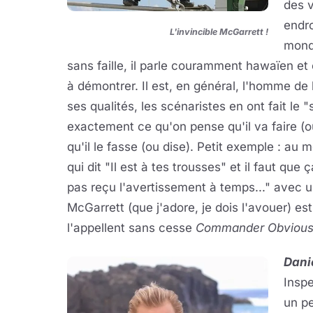
des v
endro
L'invincible McGarrett !
monde
sans faille, il parle couramment hawaïen et 
à démontrer. Il est, en général, l'homme de 
ses qualités, les scénaristes en ont fait le "so
exactement ce qu'on pense qu'il va faire (
qu'il le fasse (ou dise). Petit exemple : au
qui dit "Il est à tes trousses" et il faut qu
pas reçu l'avertissement à temps..." avec u
McGarrett (que j'adore, je dois l'avouer) e
l'appellent sans cesse
Commander Obviou
Dani
Inspe
un p