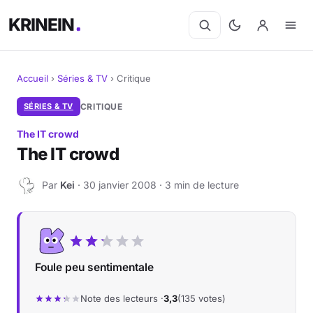
KRINEIN
Accueil
›
Séries & TV
›
Critique
Cinéma
SÉRIES & TV
CRITIQUE
The IT crowd
Séries
The IT crowd
Manga
Par
Kei
· 30 janvier 2008 · 3 min de lecture
K
BD
Livres
Foule peu sentimentale
Jeux vidéo
Note des lecteurs ·
3,3
(135 votes)
Jeux de société