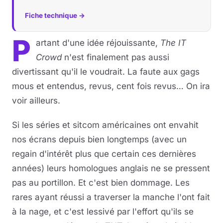
Fiche technique →
Musique
P
artant d'une idée réjouissante,
The IT
Sortir
Crowd
n'est finalement pas aussi
Sciences & Tech
divertissant qu'il le voudrait. La faute aux gags
mous et entendus, revus, cent fois revus… On ira
Forum
voir ailleurs.
Si les séries et sitcom américaines ont envahit
nos écrans depuis bien longtemps (avec un
regain d'intérêt plus que certain ces dernières
années) leurs homologues anglais ne se pressent
pas au portillon. Et c'est bien dommage. Les
rares ayant réussi a traverser la manche l'ont fait
à la nage, et c'est lessivé par l'effort qu'ils se