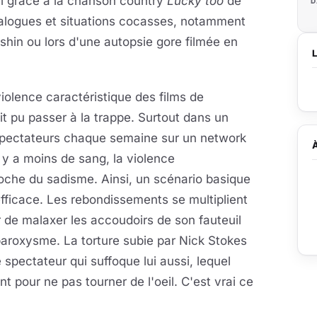
cal grâce à la chanson country
Lucky too
de
D
ialogues et situations cocasses, notamment
shin ou lors d'une autopsie gore filmée en
iolence caractéristique des films de
it pu passer à la trappe. Surtout dans un
spectateurs chaque semaine sur un network
 a moins de sang, la violence
oche du sadisme. Ainsi, un scénario basique
fficace. Les rebondissements se multiplient
r de malaxer les accoudoirs de son fauteuil
paroxysme. La torture subie par Nick Stokes
spectateur qui suffoque lui aussi, lequel
t pour ne pas tourner de l'oeil. C'est vrai ce