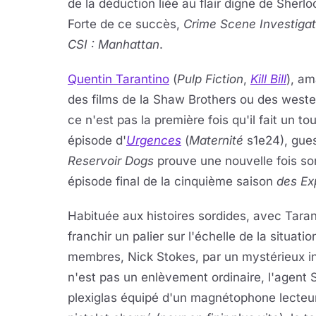
de la déduction liée au flair digne de Sherl
Forte de ce succès,
Crime Scene Investigat
CSI : Manhattan
.
Quentin Tarantino
(
Pulp Fiction
,
Kill Bill
), am
des films de la Shaw Brothers ou des western
ce n'est pas la première fois qu'il fait un to
épisode d'
Urgences
(
Maternité
s1e24), gues
Reservoir Dogs
prouve une nouvelle fois son
épisode final de la cinquième saison
des Ex
Habituée aux histoires sordides, avec Tara
franchir un palier sur l'échelle de la situat
membres, Nick Stokes, par un mystérieux in
n'est pas un enlèvement ordinaire, l'agent 
plexiglas équipé d'un magnétophone lecteur