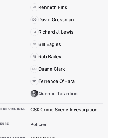
Kenneth Fink
KF
David Grossman
DG
Richard J. Lewis
RJ
Bill Eagles
BE
Rob Bailey
RB
Duane Clark
DC
Terrence O'Hara
TO
Quentin Tarantino
QT
ITRE ORIGINAL
CSI: Crime Scene Investigation
ENRE
Policier