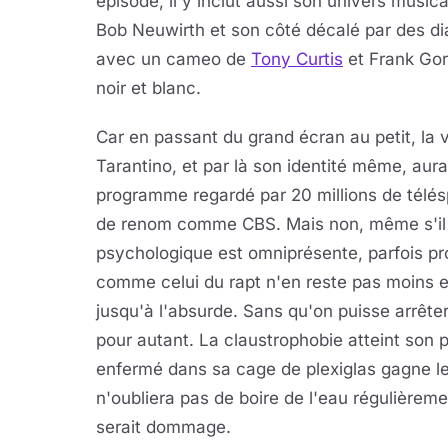
épisode, il y inclut aussi son univers musi
Bob Neuwirth et son côté décalé par des d
avec un cameo de
Tony Curtis
et Frank Gor
noir et blanc.
Car en passant du grand écran au petit, la v
Tarantino, et par là son identité même, aura
programme regardé par 20 millions de télé
de renom comme CBS. Mais non, même s'il y
psychologique est omniprésente, parfois pr
comme celui du rapt n'en reste pas moins e
jusqu'à l'absurde. Sans qu'on puisse arrête
pour autant. La claustrophobie atteint son 
enfermé dans sa cage de plexiglas gagne le 
n'oubliera pas de boire de l'eau régulièremen
serait dommage.