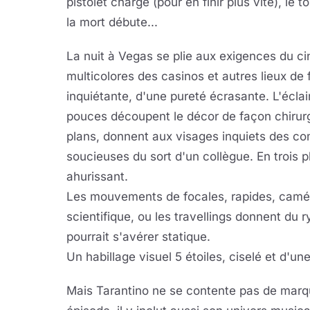
pistolet chargé (pour en finir plus vite), l
la mort débute...
La nuit à Vegas se plie aux exigences du ci
multicolores des casinos et autres lieux de fêt
inquiétante, d'une pureté écrasante. L'éclai
pouces découpent le décor de façon chirurgic
plans, donnent aux visages inquiets des co
soucieuses du sort d'un collègue. En trois p
ahurissant.
Les mouvements de focales, rapides, caméra
scientifique, ou les travellings donnent du 
pourrait s'avérer statique.
Un habillage visuel 5 étoiles, ciselé et d'u
Mais Tarantino ne se contente pas de marq