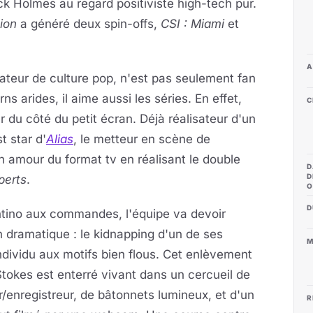
ock Holmes au regard positiviste high-tech pur.
ion
a généré deux spin-offs,
CSI : Miami
et
A
ateur de culture pop, n'est pas seulement fan
s arides, il aime aussi les séries. En effet,
C
ur du côté du petit écran. Déjà réalisateur d'un
t star d'
Alias
, le metteur en scène de
 amour du format tv en réalisant le double
D
D
perts
.
O
D
ntino aux commandes, l'équipe va devoir
ion dramatique : le kidnapping d'un de ses
M
dividu aux motifs bien flous. Cet enlèvement
Stokes est enterré vivant dans un cercueil de
/enregistreur, de bâtonnets lumineux, et d'un
R