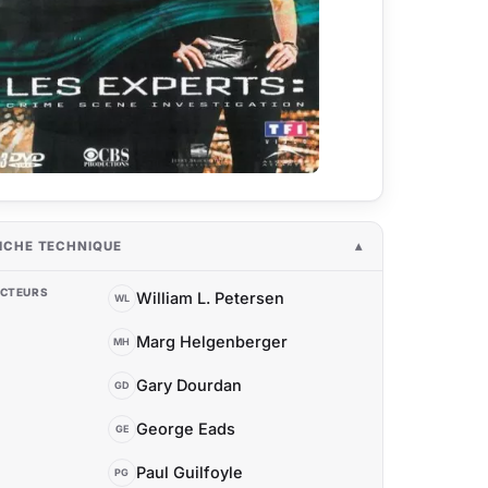
ICHE TECHNIQUE
CTEURS
William L. Petersen
WL
Marg Helgenberger
MH
Gary Dourdan
GD
George Eads
GE
Paul Guilfoyle
PG