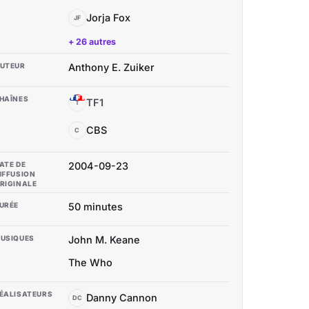
Jorja Fox
JF
+ 26 autres
UTEUR
Anthony E. Zuiker
HAÎNES
TF1
T
CBS
C
ATE DE
2004-09-23
IFFUSION
RIGINALE
URÉE
50 minutes
USIQUES
John M. Keane
The Who
ÉALISATEURS
Danny Cannon
DC