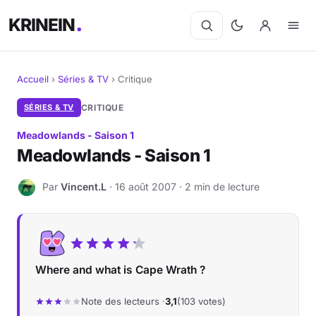
KRINEIN
Accueil
›
Séries & TV
›
Critique
Cinéma
SÉRIES & TV
CRITIQUE
Meadowlands - Saison 1
Séries
Meadowlands - Saison 1
Manga
Par
Vincent.L
· 16 août 2007 · 2 min de lecture
V
BD
Livres
Where and what is Cape Wrath ?
Jeux vidéo
Note des lecteurs ·
3,1
(103 votes)
Jeux de société