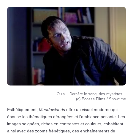
Oula... Derrière le sang, des mystères...
(c) Ecosse Films / Showtime
Esthétiquement,
Meadowlands
offre un visuel moderne qui
épouse les thématiques dérangées et l’ambiance pesante. Les
images soignées, riches en contrastes et couleurs, cohabitent
ainsi avec des zooms frénétiques, des enchaînements de