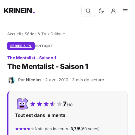
KRINEIN
Accueil
›
Séries & TV
›
Critique
SÉRIES & TV
CRITIQUE
The Mentalist - Saison 1
The Mentalist - Saison 1
Par
Nicolas
· 2 avril 2010 · 3 min de lecture
N
Notre note :
7
/10
Tout est dans le mental
Note des lecteurs ·
3,7/5
(60 votes)