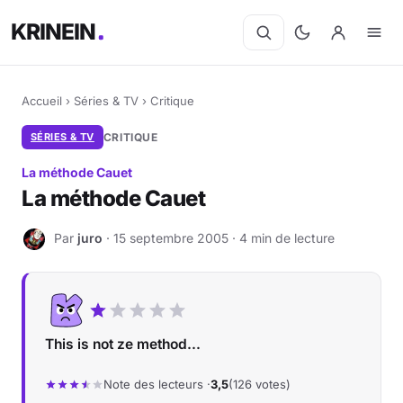
KRINEIN
Accueil
›
Séries & TV
›
Critique
SÉRIES & TV
CRITIQUE
La méthode Cauet
La méthode Cauet
Par
juro
· 15 septembre 2005 · 4 min de lecture
J
This is not ze method...
Note des lecteurs ·
3,5
(126 votes)