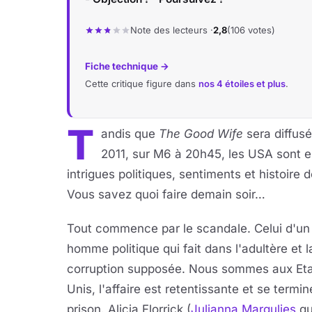
Note des lecteurs ·
2,8
(106 votes)
Fiche technique →
Cette critique figure dans
nos 4 étoiles et plus
.
T
andis que
The Good Wife
sera diffusé
2011, sur M6 à 20h45, les USA sont e
intrigues politiques, sentiments et histoire d
Vous savez quoi faire demain soir…
Tout commence par le scandale. Celui d'un
homme politique qui fait dans l'adultère et l
corruption supposée. Nous sommes aux Eta
Unis, l'affaire est retentissante et se termi
prison. Alicia Florrick (
Julianna Margulies
qu