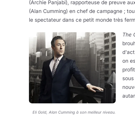
(Archie Panjabi
), rapporteuse de preuve au
(Alan Cumming) en chef de campagne ; tous,
le spectateur dans ce petit monde très fer
The 
brou
d'act
on es
profi
sous 
nouve
autan
Eli Gold, Alan Cumming à son meilleur niveau.