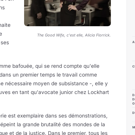
ns
haite
e
The Good Wife, c'est elle, Alicia Florrick.
 ses
A
 femme bafouée, qui se rend compte qu'elle
C
t dans un premier temps le travail comme
 nécessaire moyen de subsistance -, elle y
euves en tant qu'avocate junior chez Lockhart
D
D
O
D
rie est exemplaire dans ses démonstrations,
dépeint la grande brutalité des mondes de la
M
ique et de la justice. Dans le premier, tous les