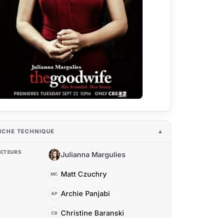
ICHE TECHNIQUE
CTEURS
Julianna Margulies
JM
Matt Czuchry
MC
Archie Panjabi
AP
Christine Baranski
CB