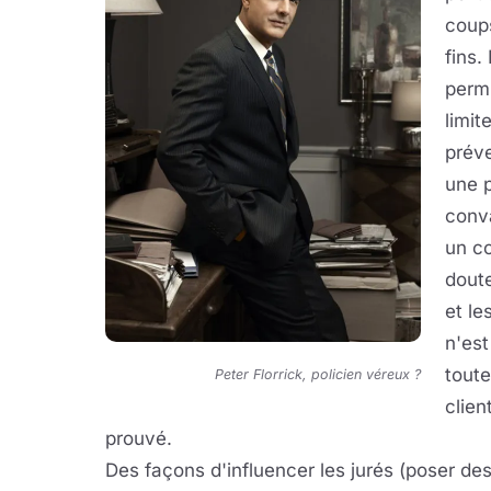
coups
fins.
permi
limit
prév
une p
conva
un co
doute
et le
n'est
toute
Peter Florrick, policien véreux ?
clien
prouvé.
Des façons d'influencer les jurés (poser de