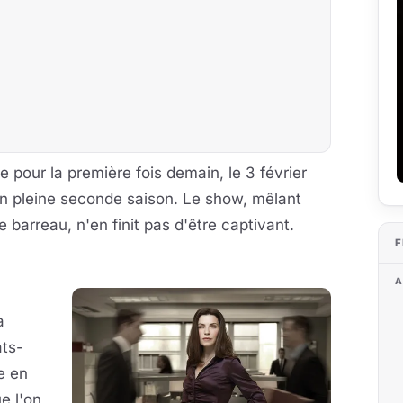
e pour la première fois demain, le 3 février
n pleine seconde saison. Le show, mêlant
e barreau, n'en finit pas d'être captivant.
F
A
a
ts-
ne en
e l'on