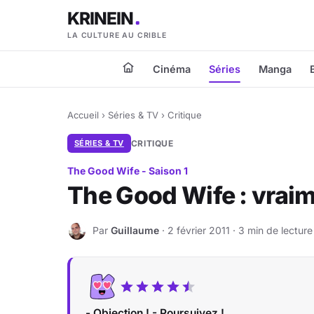
KRINEIN
LA CULTURE AU CRIBLE
Cinéma
Séries
Manga
Accueil
›
Séries & TV
›
Critique
SÉRIES & TV
CRITIQUE
The Good Wife - Saison 1
The Good Wife : vraim
Par
Guillaume
· 2 février 2011 · 3 min de lecture
G
- Objection ! - Poursuivez !