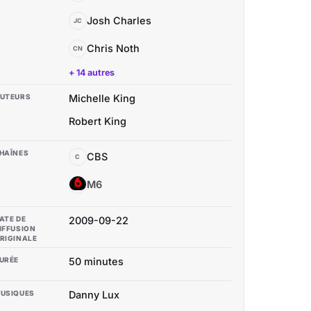
Josh Charles
JC
Chris Noth
CN
+ 14 autres
UTEURS
Michelle King
Robert King
HAÎNES
CBS
C
M6
M
ATE DE
2009-09-22
IFFUSION
RIGINALE
URÉE
50 minutes
USIQUES
Danny Lux