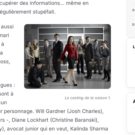
écupérer des informations... même en
G
régulièrement stupéfait.
D
 aussi
 mari
 à
la
oss,
igues :
sont à
Le casting de la saison 1.
cun
ur personnage. Will Gardner (Josh Charles),
s -, Diane Lockhart (Christine Baranski
),
y
), avocat junior qui en veut, Kalinda Sharma