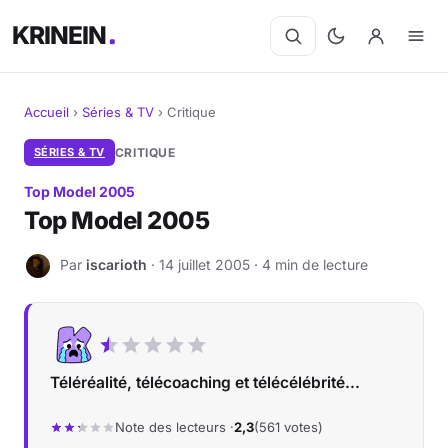
KRINEIN
Accueil
›
Séries & TV
›
Critique
Cinéma
SÉRIES & TV
CRITIQUE
Top Model 2005
Séries
Top Model 2005
Manga
Par
iscarioth
· 14 juillet 2005 · 4 min de lecture
I
BD
Livres
Téléréalité, télécoaching et télécélébrité...
Jeux vidéo
Note des lecteurs ·
2,3
(561 votes)
Jeux de société