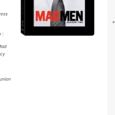
ress
R
 :
Mad
ncy
union