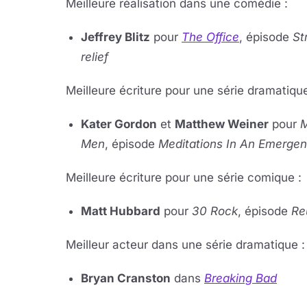
Meilleure réalisation dans une comédie :
Jeffrey Blitz
pour
The Office
, épisode
St
relief
Meilleure écriture pour une série dramatique
Kater Gordon
et
Matthew Weiner
pour
Men
, épisode
Meditations In An Emerge
Meilleure écriture pour une série comique :
Matt Hubbard
pour
30 Rock
, épisode
Re
Meilleur ac­teur dans une série dra­ma­tique :
Bryan Crans­ton
dans
Brea­king Bad