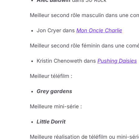
Alec Bald­win
dans
30 Rock
Meilleur se­cond rôle mas­cu­lin dans une co­m
Jon Cryer dans
Mon Oncle Char­lie
Meilleur se­cond rôle fé­mi­nin dans une co­mé­
Kris­tin Che­no­weth dans
Pu­shing Dai­sies
Meilleur té­lé­film :
Grey gar­dens
Meilleure mini-série :
Little Dorrit
Meilleure réalisation de téléfilm ou mini-séri