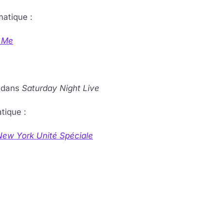
a­tique :
 Me
n dans
Sa­tur­day Night Live
­tique :
New York Unité Spé­ciale