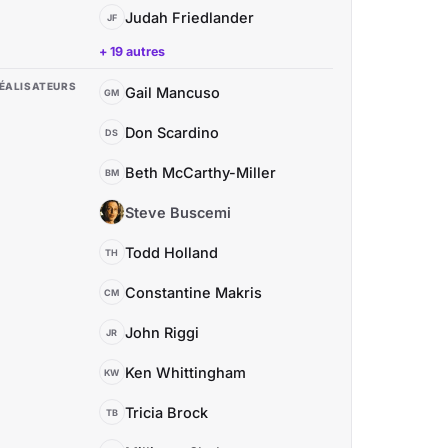
Judah Friedlander
JF
+ 19 autres
ÉALISATEURS
Gail Mancuso
GM
Don Scardino
DS
Beth McCarthy-Miller
BM
Steve Buscemi
SB
Todd Holland
TH
Constantine Makris
CM
John Riggi
JR
Ken Whittingham
KW
Tricia Brock
TB