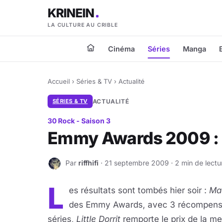
KRINEIN
LA CULTURE AU CRIBLE
Cinéma
Séries
Manga
Accueil
›
Séries & TV
›
Actualité
SÉRIES & TV
ACTUALITÉ
30 Rock - Saison 3
Emmy Awards 2009 : 
Par
riffhifi
· 21 septembre 2009 · 2 min de lectu
R
L
es résultats sont tombés hier soir :
Ma
des Emmy Awards, avec 3 récompenses 
séries,
Little Dorrit
remporte le prix de la mei