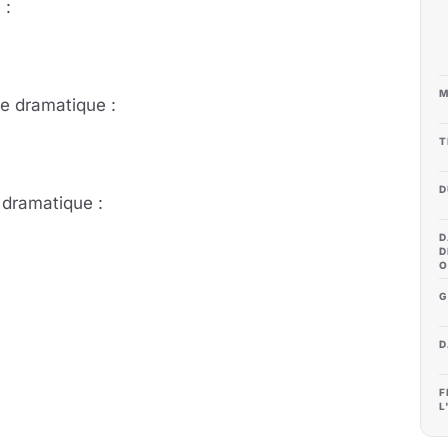
 :
M
e dra­ma­tique :
T
D
dra­ma­tique :
D
D
O
G
D
F
L