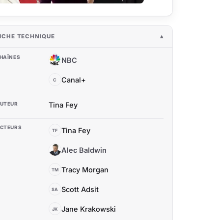
ICHE TECHNIQUE
HAÎNES
NBC
N
Canal+
C
UTEUR
Tina Fey
CTEURS
Tina Fey
TF
Alec Baldwin
AB
Tracy Morgan
TM
Scott Adsit
SA
Jane Krakowski
JK