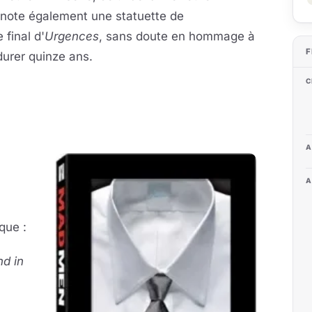
n note également une statuette de
final d'
Urgences
, sans doute en hommage à
F
durer quinze ans.
C
A
A
que :
d in