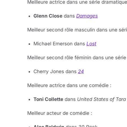
Meilleure ac­trice dans une série dra­ma­tique
Glenn Close
dans
Da­mages
Meilleur se­cond rôle mas­cu­lin dans une séri
Mi­chael Emer­son dans
Lost
Meilleur se­cond rôle fé­mi­nin dans une série 
Cher­ry Jones dans
24
Meilleure ac­trice dans une co­mé­die :
Toni Col­lette
dans
Uni­ted States of Tara
Meilleur ac­teur de co­mé­die :