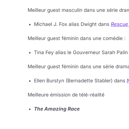
Meilleur guest mas­cu­lin dans une série dra­m
Mi­chael J. Fox alias Dwight dans
Re­scue
Meilleur guest fé­mi­nin dans une co­mé­die :
Tina Fey alias le Gou­ver­neur Sarah Pali
Meilleur guest fé­mi­nin dans une série dra­ma
Ellen Burs­tyn (Ber­na­dette Sta­bler) dans
Meilleure émis­sion de té­lé-réa­li­té
The Ama­zing Race