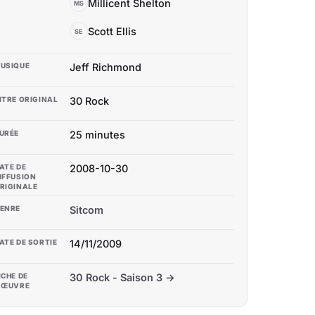
Millicent Shelton
MS
Scott Ellis
SE
USIQUE
Jeff Richmond
ITRE ORIGINAL
30 Rock
URÉE
25 minutes
ATE DE
2008-10-30
IFFUSION
RIGINALE
ENRE
Sitcom
ATE DE SORTIE
14/11/2009
ICHE DE
30 Rock - Saison 3 →
'ŒUVRE