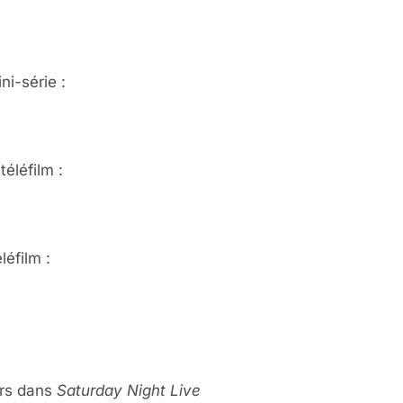
ni-série :
­lé­film :
é­film :
:
ters dans
Sa­tur­day Night Live