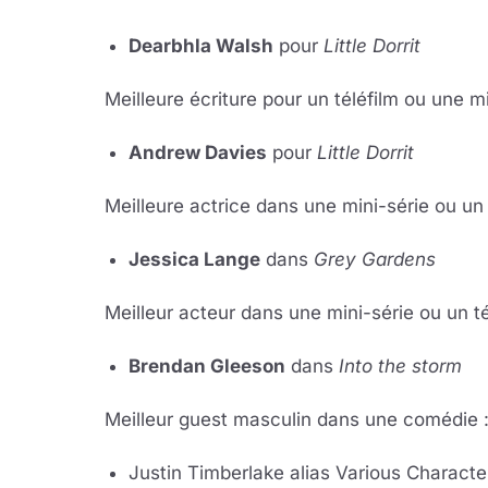
Dearbhla Walsh
pour
Little Dorrit
Meilleure écriture pour un téléfilm ou une mi
Andrew Davies
pour
Little Dorrit
Meilleure ac­trice dans une mi­ni-sé­rie ou un té
Jes­si­ca Lange
dans
Grey Gar­dens
Meilleur ac­teur dans une mi­ni-sé­rie ou un té­l
Bren­dan Glee­son
dans
Into the storm
Meilleur guest mas­cu­lin dans une co­mé­die 
Jus­tin Tim­ber­lake alias Va­rious Cha­rac­