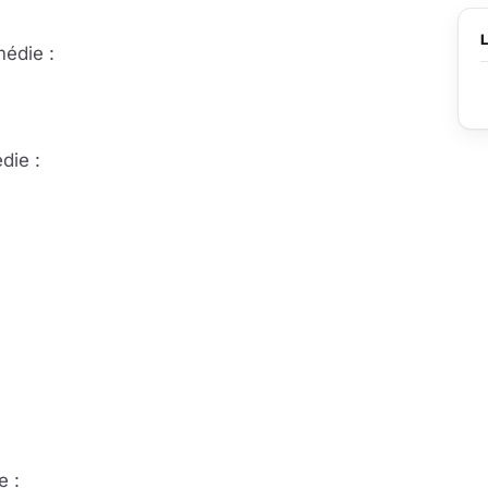
é­die :
die :
e :