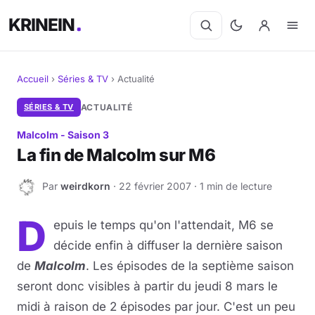
KRINEIN
Accueil
›
Séries & TV
›
Actualité
Cinéma
SÉRIES & TV
ACTUALITÉ
Malcolm - Saison 3
Séries
La fin de Malcolm sur M6
Manga
Par
weirdkorn
· 22 février 2007 · 1 min de lecture
W
BD
D
epuis le temps qu'on l'attendait, M6 se
Livres
décide enfin à diffuser la dernière saison
de
Malcolm
. Les épisodes de la septième saison
Jeux vidéo
seront donc visibles à partir du jeudi 8 mars le
midi à raison de 2 épisodes par jour. C'est un peu
Jeux de société