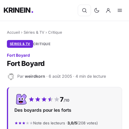
KRINEIN
Accueil
›
Séries & TV
›
Critique
SÉRIES & TV
CRITIQUE
Fort Boyard
Fort Boyard
Par
weirdkorn
· 6 août 2005 · 4 min de lecture
W
Notre note :
7
/10
Des boyards pour les forts
Note des lecteurs ·
3,0/5
(208 votes)