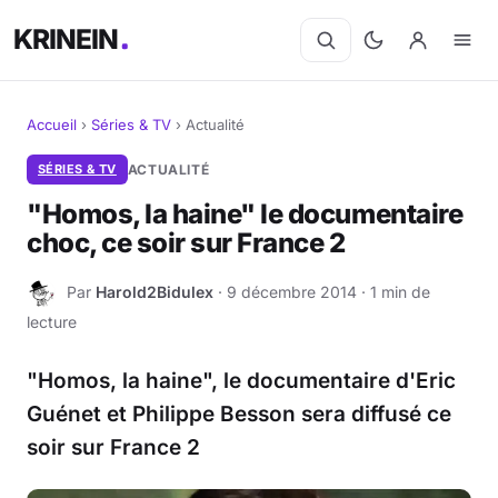
KRINEIN
Accueil
›
Séries & TV
›
Actualité
Cinéma
SÉRIES & TV
ACTUALITÉ
"Homos, la haine" le documentaire
Séries
choc, ce soir sur France 2
Manga
Par
Harold2Bidulex
· 9 décembre 2014 · 1 min de
H
lecture
BD
"Homos, la haine", le documentaire d'Eric
Livres
Guénet et Philippe Besson sera diffusé ce
Jeux vidéo
soir sur France 2
Jeux de société