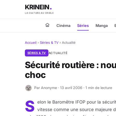
KRINEIN
LA CULTURE AU CRIBLE
Cinéma
Séries
Manga
Accueil
›
Séries & TV
›
Actualité
SÉRIES & TV
ACTUALITÉ
Sécurité routière : no
choc
Par Anonyme · 13 avril 2006 · 1 min de lecture
A
S
elon le Baromêtre IFOP pour la sécuri
vitesse comme une source majeure de 