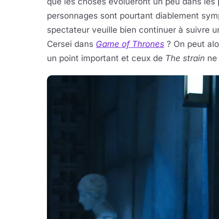
que les choses évolueront un peu dans les 
personnages sont pourtant diablement sym
spectateur veuille bien continuer à suivre u
Cersei dans
Game of Thrones
? On peut alor
un point important et ceux de
The strain
ne 