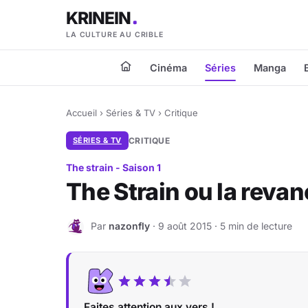
KRINEIN
LA CULTURE AU CRIBLE
Cinéma
Séries
Manga
Accueil
›
Séries & TV
›
Critique
SÉRIES & TV
CRITIQUE
The strain - Saison 1
The Strain ou la reva
Par
nazonfly
· 9 août 2015 · 5 min de lecture
N
Faites attention aux vers !