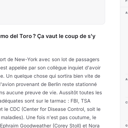
F
A
ermo del Toro ? Ça vaut le coup de s'y
oport de New-York avec son lot de passagers
 est appelée par son collègue inquiet d'avoir
. Un quelque chose qui sortira bien vite de
A
'avion provenant de Berlin reste stationné
sans aucune preuve de vie. Aussitôt toutes les
équates sont sur le tarmac : FBI, TSA
C
 le CDC (Center for Disease Control, soit le
s maladies). Une fois n'est pas coutume, le
Dr Ephraim Goodweather (Corey Stoll) et Nora
G