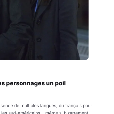
des personnages un poil
ésence de multiples langues, du français pour
our les sud-américains… même si bizarrement