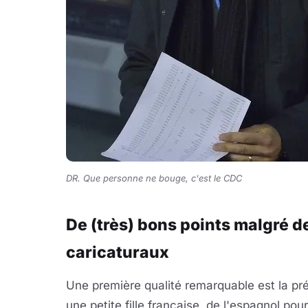
DR. Que personne ne bouge, c'est le CDC
De (très) bons points malgré 
caricaturaux
Une première qualité remarquable est la pr
une petite fille française, de l'espagnol p