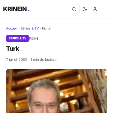
KRINEIN
Accueil
›
Séries & TV
›
Fiche
Cinéma
SÉRIES & TV
FICHE
Turk
Séries
7 juillet 2009 · 1 min de lecture
Manga
BD
Livres
Jeux vidéo
Jeux de société