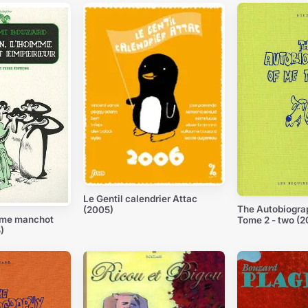
Le Gentil calendrier Attac
The Autobiograp
(2005)
mme manchot
Tome 2 - two (2
)