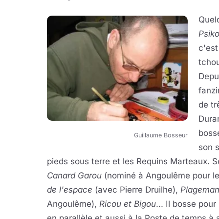
Quelq
Psiko
c'est
tchou
Depui
fanzi
de tr
Duran
boss
Guillaume Bosseur
son s
pieds sous terre et les Requins Marteaux. S
Canard Garou
(nominé à Angoulême pour le 
de l'espace
(avec Pierre Druilhe),
Plagema
Angoulême),
Ricou et Bigou
... Il bosse pou
en parallèle et aussi à la Poste de temps à 