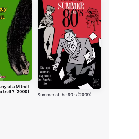
y of a Mitroll -
a troll ? (2009)
Summer of the 80's (2009)