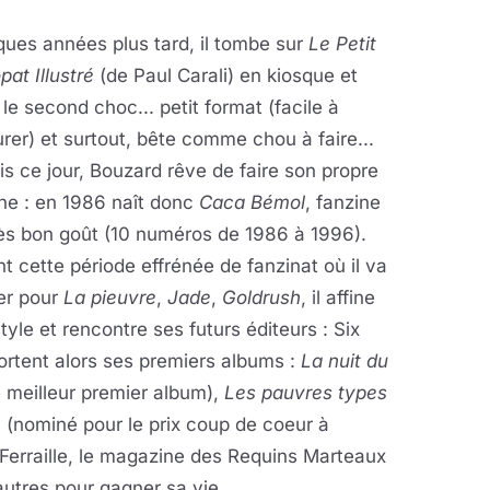
ues années plus tard, il tombe sur
Le Petit
pat Illustré
(de Paul Carali) en kiosque et
 le second choc... petit format (facile à
rer) et surtout, bête comme chou à faire...
s ce jour, Bouzard rêve de faire son propre
ne : en 1986 naît donc
Caca Bémol
, fanzine
ès bon goût (10 numéros de 1986 à 1996).
t cette période effrénée de fanzinat où il va
er pour
La pieuvre
,
Jade
,
Goldrush
, il affine
tyle et rencontre ses futurs éditeurs : Six
ortent alors ses premiers albums :
La nuit du
meilleur premier album),
Les pauvres types
n
(nominé pour le prix coup de coeur à
r Ferraille, le magazine des Requins Marteaux
autres pour gagner sa vie.