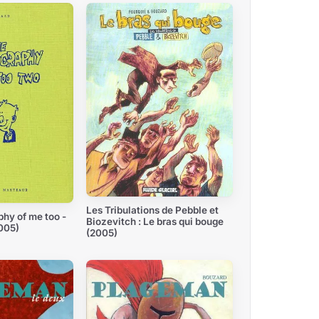
Les Tribulations de Pebble et
hy of me too -
Biozevitch : Le bras qui bouge
005)
(2005)