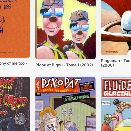
Plageman - Tom
hy of me too -
Ricou et Bigou - Tome 1 (2002)
(2000)