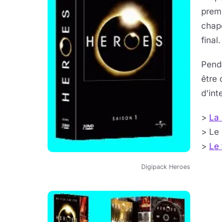
premi
chap
final.
Pend
être 
d'int
>
La 
> Le 
>
Le 
Digipack Heroes