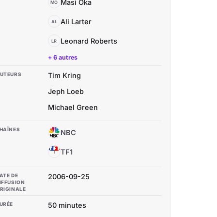
Masi Oka
MO
Ali Larter
AL
Leonard Roberts
LR
+ 6 autres
UTEURS
Tim Kring
Jeph Loeb
Michael Green
HAÎNES
NBC
N
TF1
T
ATE DE
2006-09-25
IFFUSION
RIGINALE
URÉE
50 minutes