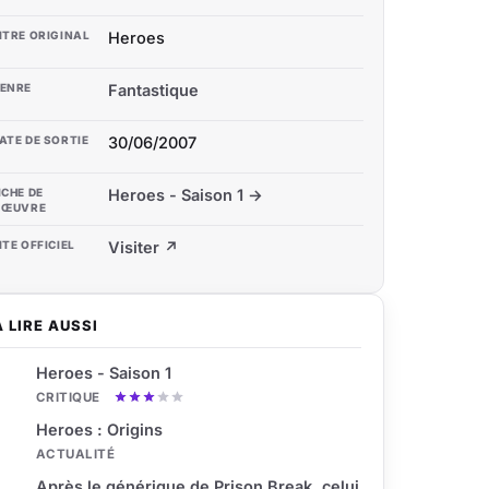
ITRE ORIGINAL
Heroes
ENRE
Fantastique
ATE DE SORTIE
30/06/2007
ICHE DE
Heroes - Saison 1 →
'ŒUVRE
ITE OFFICIEL
Visiter ↗
À LIRE AUSSI
Heroes - Saison 1
CRITIQUE
Heroes : Origins
ACTUALITÉ
Après le générique de Prison Break, celui