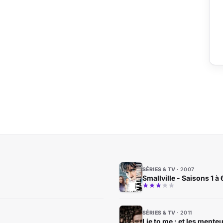
SÉRIES & TV
2007
Smallville - Saisons 1 à 
SÉRIES & TV
2011
Lie to me : et les ment