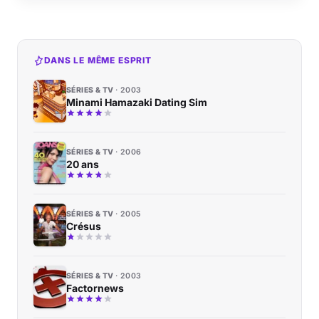
DANS LE MÊME ESPRIT
SÉRIES & TV
2003
Minami Hamazaki Dating Sim
SÉRIES & TV
2006
20 ans
SÉRIES & TV
2005
Crésus
SÉRIES & TV
2003
Factornews