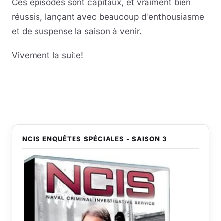
Ces épisodes sont capitaux, et vraiment bien
réussis, lançant avec beaucoup d'enthousiasme
Musique
et de suspense la saison à venir.
Sortir
Vivement la suite!
Sciences & Tech
Forum
NCIS ENQUÊTES SPÉCIALES - SAISON 3