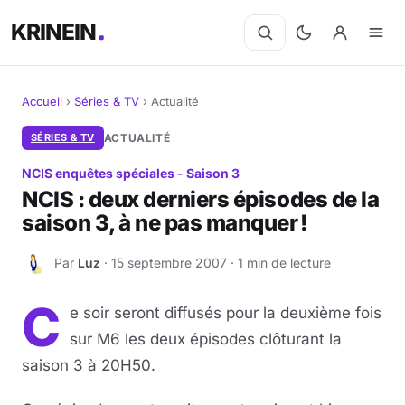
KRINEIN
Accueil
›
Séries & TV
›
Actualité
Cinéma
SÉRIES & TV
ACTUALITÉ
NCIS enquêtes spéciales - Saison 3
Séries
NCIS : deux derniers épisodes de la
saison 3, à ne pas manquer !
Manga
Par
Luz
· 15 septembre 2007 · 1 min de lecture
BD
L
C
Livres
e soir seront diffusés pour la deuxième fois
sur M6 les deux épisodes clôturant la
Jeux vidéo
saison 3 à 20H50.
Jeux de société