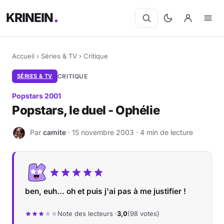
KRINEIN
Accueil
›
Séries & TV
›
Critique
SÉRIES & TV
CRITIQUE
Popstars 2001
Popstars, le duel - Ophélie
Par
camite
· 15 novembre 2003 · 4 min de lecture
C
ben, euh... oh et puis j'ai pas à me justifier !
Note des lecteurs ·
3,0
(98 votes)