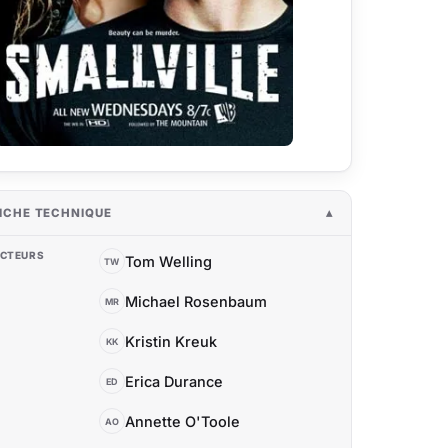
ICHE TECHNIQUE
CTEURS
Tom Welling
TW
Michael Rosenbaum
MR
Kristin Kreuk
KK
Erica Durance
ED
Annette O'Toole
AO