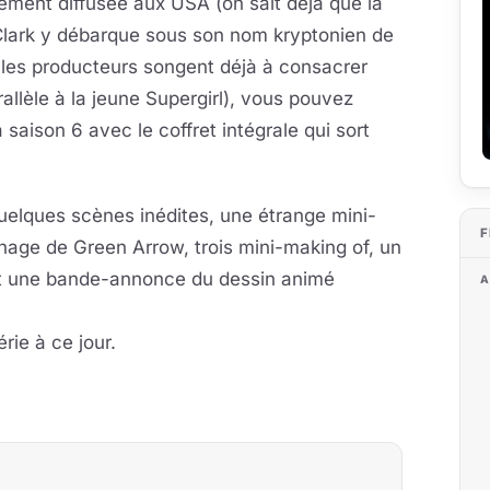
ement diffusée aux USA (on sait déjà que la
Clark y débarque sous son nom kryptonien de
 les producteurs songent déjà à consacrer
rallèle à la jeune Supergirl), vous pouvez
a saison 6 avec le coffret intégrale qui sort
uelques scènes inédites, une étrange mini-
F
nnage de Green Arrow, trois mini-making of, un
et une bande-annonce du dessin animé
A
érie à ce jour.