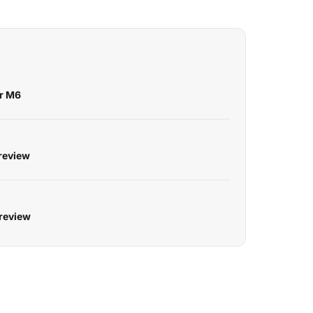
ur M6
Preview
Preview