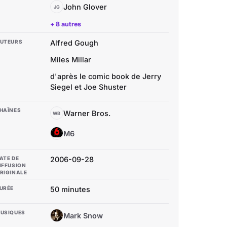
John Glover
JG
+ 8 autres
UTEURS
Alfred Gough
Miles Millar
d'après le comic book de Jerry
Siegel et Joe Shuster
HAÎNES
Warner Bros.
WB
M6
M
ATE DE
2006-09-28
IFFUSION
RIGINALE
URÉE
50 minutes
USIQUES
Mark Snow
MS