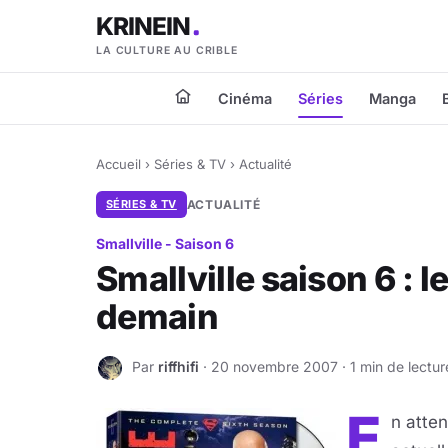
KRINEIN
LA CULTURE AU CRIBLE
Cinéma
Séries
Manga
Accueil
›
Séries & TV
›
Actualité
SÉRIES & TV
ACTUALITÉ
Smallville - Saison 6
Smallville saison 6 : l
demain
Par
riffhifi
· 20 novembre 2007 · 1 min de lectur
R
E
n atten