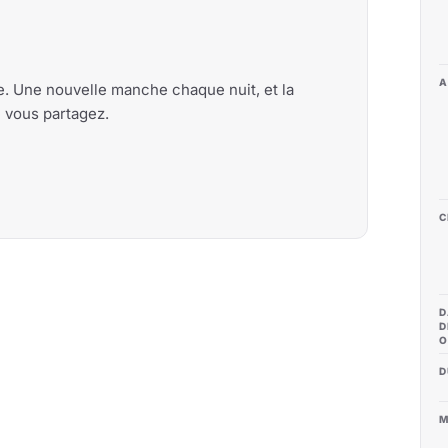
A
me. Une nouvelle manche chaque nuit, et la
e vous partagez.
C
D
D
O
D
M