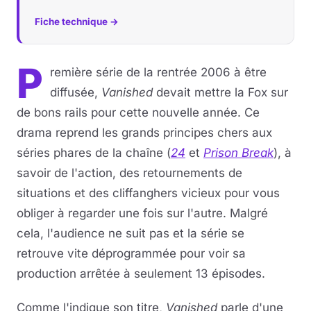
Fiche technique →
Musique
Sortir
P
remière série de la rentrée 2006 à être
diffusée,
Vanished
devait mettre la Fox sur
Sciences & Tech
de bons rails pour cette nouvelle année. Ce
Forum
drama reprend les grands principes chers aux
séries phares de la chaîne (
24
et
Prison Break
), à
savoir de l'action, des retournements de
situations et des cliffanghers vicieux pour vous
obliger à regarder une fois sur l'autre. Malgré
cela, l'audience ne suit pas et la série se
retrouve vite déprogrammée pour voir sa
production arrêtée à seulement 13 épisodes.
Comme l'indique son titre,
Vanished
parle d'une