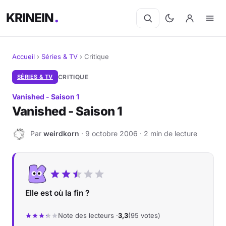
KRINEIN
Accueil
›
Séries & TV
›
Critique
Cinéma
SÉRIES & TV
CRITIQUE
Vanished - Saison 1
Séries
Vanished - Saison 1
Manga
Par
weirdkorn
· 9 octobre 2006 · 2 min de lecture
W
BD
Livres
Elle est où la fin ?
Jeux vidéo
Note des lecteurs ·
3,3
(95 votes)
Jeux de société