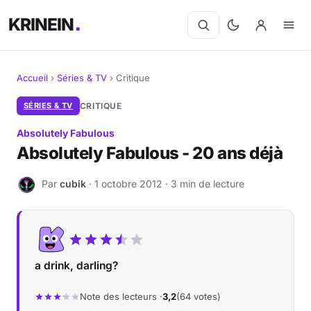
KRINEIN
Accueil
›
Séries & TV
›
Critique
Cinéma
SÉRIES & TV
CRITIQUE
Absolutely Fabulous
Séries
Absolutely Fabulous - 20 ans déjà
Manga
Par
cubik
· 1 octobre 2012 · 3 min de lecture
C
BD
Livres
a drink, darling?
Jeux vidéo
Note des lecteurs ·
3,2
(64 votes)
Jeux de société