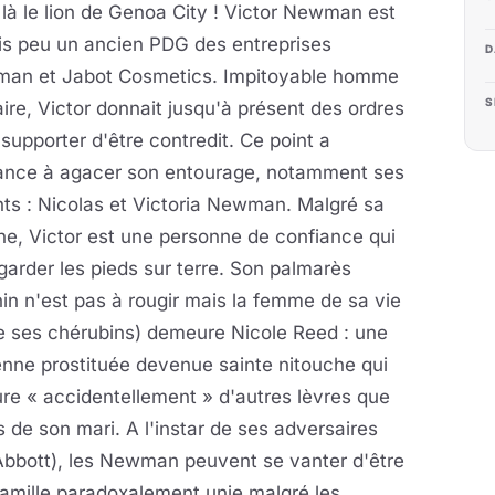
t là le lion de Genoa City ! Victor Newman est
is peu un ancien PDG des entreprises
D
an et Jabot Cosmetics. Impitoyable homme
S
aire, Victor donnait jusqu'à présent des ordres
supporter d'être contredit. Ce point a
ance à agacer son entourage, notamment ses
ts : Nicolas et Victoria Newman. Malgré sa
ne, Victor est une personne de confiance qui
garder les pieds sur terre. Son palmarès
in n'est pas à rougir mais la femme de sa vie
e ses chérubins) demeure Nicole Reed : une
nne prostituée devenue sainte nitouche qui
ure « accidentellement » d'autres lèvres que
s de son mari. A l'instar de ses adversaires
Abbott), les Newman peuvent se vanter d'être
amille paradoxalement unie malgré les