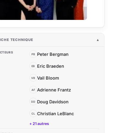
ICHE TECHNIQUE
CTEURS
Peter Bergman
PB
Eric Braeden
EB
Vail Bloom
VB
Adrienne Frantz
AF
Doug Davidson
DD
Christian LeBlanc
CL
+ 21 autres