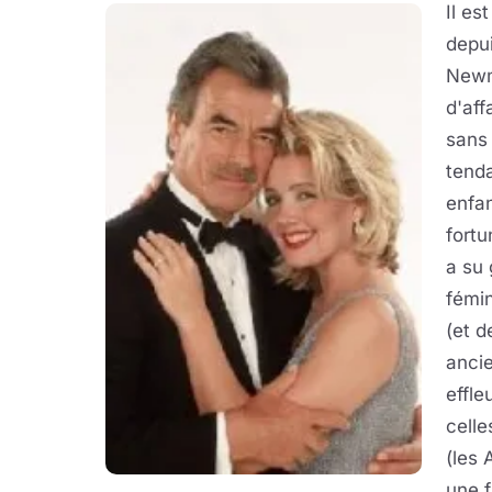
Il es
depu
Newm
d'aff
sans 
tend
enfan
fortu
a su 
fémin
(et d
ancie
effle
celle
(les 
une f