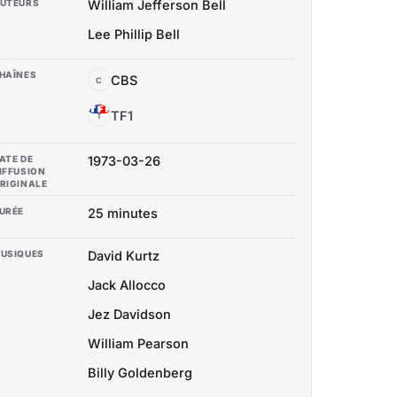
UTEURS
William Jefferson Bell
Lee Phillip Bell
HAÎNES
CBS
C
TF1
T
ATE DE
1973-03-26
IFFUSION
RIGINALE
URÉE
25 minutes
USIQUES
David Kurtz
Jack Allocco
Jez Davidson
William Pearson
Billy Goldenberg