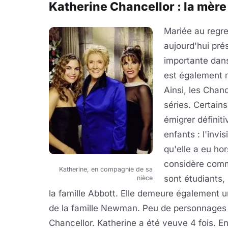
Katherine Chancellor : la mère
Mariée au regret
aujourd'hui pré
importante dans
est également
Ainsi, les Chan
séries. Certain
émigrer définit
enfants : l'invi
qu'elle a eu hor
considère comme
Katherine, en compagnie de sa
sont étudiants,
nièce
la famille Abbott. Elle demeure également un
de la famille Newman. Peu de personnages 
Chancellor. Katherine a été veuve 4 fois. E