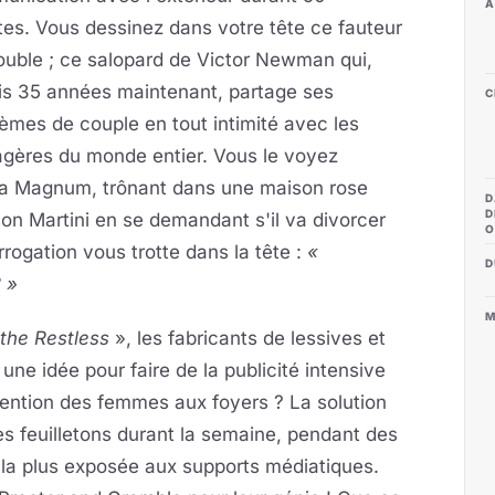
A
es. Vous dessinez dans votre tête ce fauteur
ouble ; ce salopard de Victor Newman qui,
is 35 années maintenant, partage ses
C
èmes de couple en tout intimité avec les
gères du monde entier. Vous le voyez
a Magnum, trônant dans une maison rose
D
D
son Martini en se demandant s'il va divorcer
O
rogation vous trotte dans la tête :
«
D
 »
M
the Restless
», les fabricants de lessives et
ne idée pour faire de la publicité intensive
ention des femmes aux foyers ? La solution
es feuilletons durant la semaine, pendant des
 la plus exposée aux supports médiatiques.