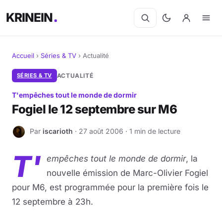
KRINEIN
Accueil
›
Séries & TV
›
Actualité
Cinéma
SÉRIES & TV
ACTUALITÉ
T'empêches tout le monde de dormir
Séries
Fogiel le 12 septembre sur M6
Manga
Par
iscarioth
· 27 août 2006 · 1 min de lecture
I
BD
T'
empêches tout le monde de dormir
, la
Livres
nouvelle émission de Marc-Olivier Fogiel
pour M6, est programmée pour la première fois le
Jeux vidéo
12 septembre à 23h.
Jeux de société