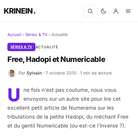
KRINEIN
Accueil
›
Séries & TV
›
Actualité
Cinéma
SÉRIES & TV
ACTUALITÉ
Free, Hadopi et Numericable
Séries
Par
Sylvain
· 7 octobre 2010 · 1 min de lecture
S
Manga
U
ne fois n'est pas coutume, nous vous
BD
envoyons sur un autre site pour lire cet
Livres
excellent petit article de Numerama sur les
tribulations de la petite Hadopi, du méchant Free
Jeux vidéo
et du gentil Numericable (ou est-ce l'inverse ?).
Jeux de société