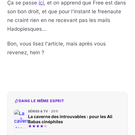
Ça se passe
ici
, et on apprend que Free est dans
son bon droit, et que pour l'instant le freenaute
Musique
ne craint rien en ne recevant pas les mails
Sortir
Hadopiesques...
Sciences & Tech
Bon, vous lisez l'article, mais après vous
revenez, hein ?
Forum
DANS LE MÊME ESPRIT
SÉRIES & TV
2011
La caverne des introuvables : pour les Ali
Babas cinéphiles