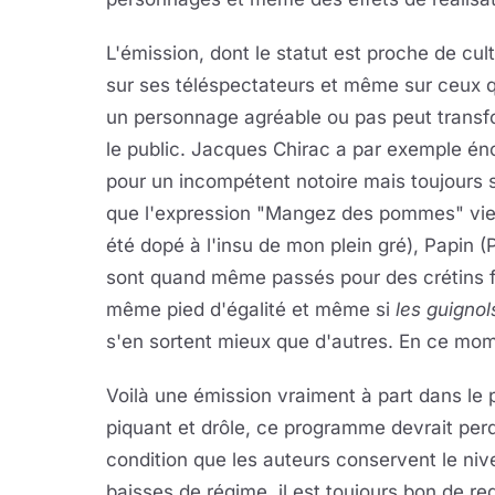
L'émission, dont le statut est proche de cu
sur ses téléspectateurs et même sur ceux qui
un personnage agréable ou pas peut trans
le public. Jacques Chirac a par exemple én
pour un incompétent notoire mais toujours sy
que l'expression "Mangez des pommes" vient
été dopé à l'insu de mon plein gré), Papin (P
sont quand même passés pour des crétins fi
même pied d'égalité et même si
les guignols
s'en sortent mieux que d'autres. En ce momen
Voilà une émission vraiment à part dans le 
piquant et drôle, ce programme devrait pe
condition que les auteurs conservent le ni
baisses de régime, il est toujours bon de re