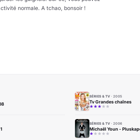
ctivité normale. A tchao, bonsoir !
SÉRIES & TV
2005
Tv Grandes chaînes
08
SÉRIES & TV
2006
1
Michaël Youn - Pluskap