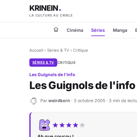
KRINEIN
LA CULTURE AU CRIBLE
Cinéma
Séries
Manga
Accueil
›
Séries & TV
›
Critique
SÉRIES & TV
CRITIQUE
Les Guignols de l'info
Les Guignols de l'info
Par
weirdkorn
· 3 octobre 2005 · 3 min de lect
W
Ah que coucou !