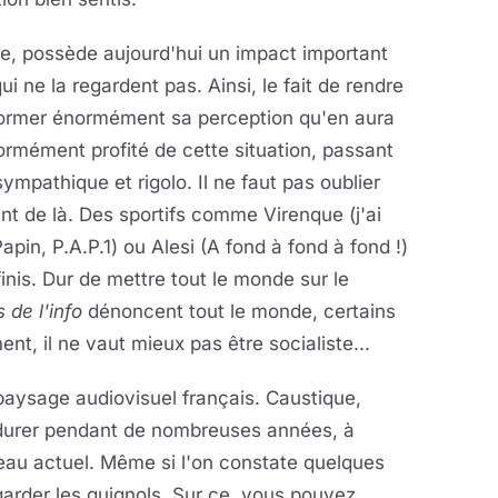
lte, possède aujourd'hui un impact important
 ne la regardent pas. Ainsi, le fait de rendre
former énormément sa perception qu'en aura
ormément profité de cette situation, passant
mpathique et rigolo. Il ne faut pas oublier
 de là. Des sportifs comme Virenque (j'ai
apin, P.A.P.1) ou Alesi (A fond à fond à fond !)
nis. Dur de mettre tout le monde sur le
 de l'info
dénoncent tout le monde, certains
t, il ne vaut mieux pas être socialiste...
paysage audiovisuel français. Caustique,
rdurer pendant de nombreuses années, à
veau actuel. Même si l'on constate quelques
garder les guignols. Sur ce, vous pouvez