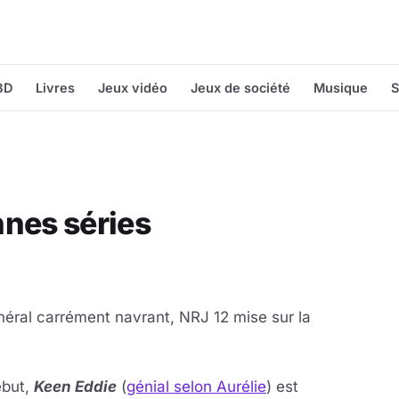
BD
Livres
Jeux vidéo
Jeux de société
Musique
S
nnes séries
éral carrément navrant, NRJ 12 mise sur la
ébut,
Keen Eddie
(
génial selon Aurélie
) est