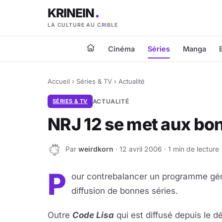
KRINEIN
LA CULTURE AU CRIBLE
Cinéma
Séries
Manga
Accueil
›
Séries & TV
›
Actualité
SÉRIES & TV
ACTUALITÉ
NRJ 12 se met aux bo
Par
weirdkorn
· 12 avril 2006 · 1 min de lecture
W
P
our contrebalancer un programme gén
diffusion de bonnes séries.
Outre
Code Lisa
qui est diffusé depuis le d