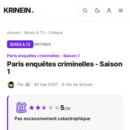
KRINEIN
Accueil
›
Séries & TV
›
Critique
SÉRIES & TV
CRITIQUE
Paris enquêtes criminelles - Saison 1
Paris enquêtes criminelles - Saison
1
Par
JC
· 30 mai 2007 · 3 min de lecture
J
Notre note :
5
/10
Pas excessivement catastrophique