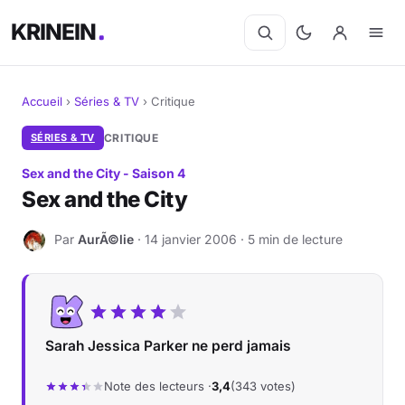
KRINEIN
Accueil
›
Séries & TV
›
Critique
Cinéma
SÉRIES & TV
CRITIQUE
Sex and the City - Saison 4
Séries
Sex and the City
Manga
Par
AurÃ©lie
· 14 janvier 2006 · 5 min de lecture
A
BD
Livres
Sarah Jessica Parker ne perd jamais
Jeux vidéo
Note des lecteurs ·
3,4
(343 votes)
Jeux de société