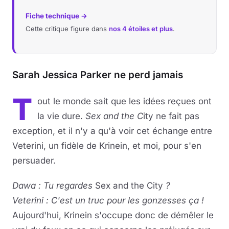
Fiche technique →
Musique
Cette critique figure dans
nos 4 étoiles et plus
.
Sortir
Sciences & Tech
Sarah Jessica Parker ne perd jamais
Forum
T
out le monde sait que les idées reçues ont
la vie dure.
Sex and the C
ity ne fait pas
exception, et il n'y a qu'à voir cet échange entre
Veterini, un fidèle de Krinein, et moi, pour s'en
persuader.
Dawa : Tu regardes
Sex and the City
?
Veterini : C'est un truc pour les gonzesses ça !
Aujourd'hui, Krinein s'occupe donc de démêler le