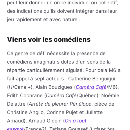
peut leur donner un ordre individuel ou collectif,
des indications qu'ils doivent intégrer dans leur
jeu rapidement et avec naturel.
Viens voir les comédiens
Ce genre de défi nécessite la présence de
comédiens imaginatifs dotés d'un sens de la
répartie particulièrement aiguisé. Pour cela M6 a
fait appel à sept acteurs : Catherine Benguigui
(
H
/Canal+), Alain Bouzigues (
Caméra Café
/M6),
Edith Cochrane (
Caméra Café
/Québec), Noémie
Delattre (
Arrête de pleurer Pénélope
, pièce de
Christine Anglio, Corinne Pujet et Juliette
Arnaud), Arnaud Gidoin (
On a tout
essayé
/France2), Tatiana Goussef (
Laisse tes