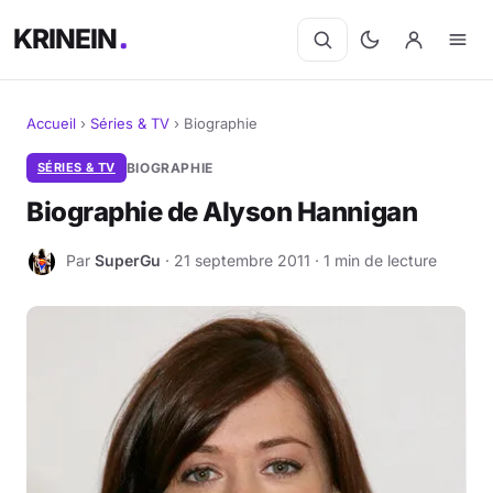
KRINEIN
Accueil
›
Séries & TV
›
Biographie
Cinéma
SÉRIES & TV
BIOGRAPHIE
Biographie de Alyson Hannigan
Séries
Par
SuperGu
· 21 septembre 2011 · 1 min de lecture
S
Manga
BD
Livres
Jeux vidéo
Jeux de société