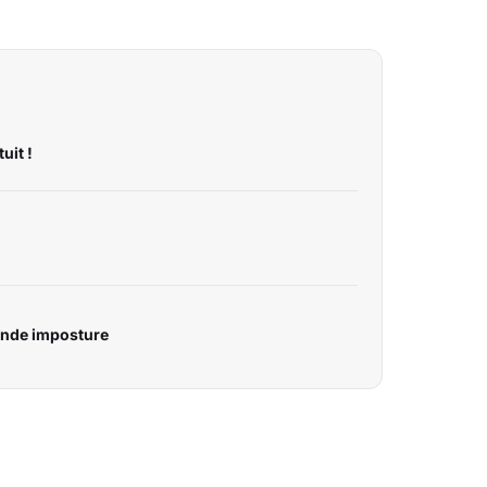
uit !
rande imposture