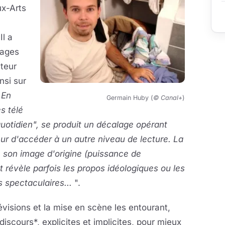
ux-Arts
Il a
rages
ateur
nsi sur
] En
Germain Huby (
© Canal+
)
s télé
uotidien", se produit un décalage opérant
ur d'accéder à un autre niveau de lecture. La
e son image d'origine (puissance de
t révèle parfois les propos idéologiques ou les
 spectaculaires...
".
évisions et la mise en scène les entourant,
scours*, explicites et implicites, pour mieux