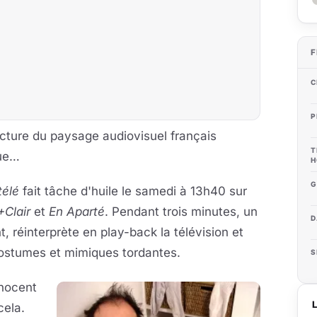
F
C
P
lecture du paysage audiovisuel français
T
que…
H
G
télé
fait tâche d'huile le samedi à 13h40 sur
+Clair
et
En Aparté
. Pendant trois minutes, un
D
 réinterprète en play-back la télévision et
costumes et mimiques tordantes.
S
nnocent
cela.