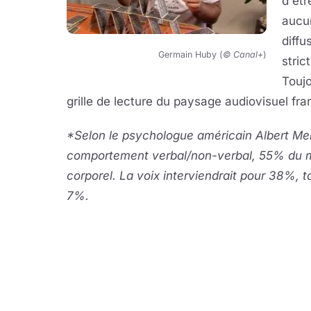
d'êt
aucu
diffu
Germain Huby (
© Canal+
)
stric
Toujo
grille de lecture du paysage audiovisuel fran
*Selon le psychologue américain Albert Meh
comportement verbal/non-verbal, 55% du me
corporel. La voix interviendrait pour 38%, 
7%.