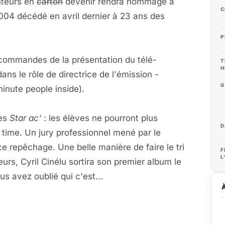
nteurs en
carton
devenir rendra hommage à
C
2004 décédé en avril dernier à 23 ans des
P
 commandes de la présentation du télé-
T
H
ns le rôle de directrice de l'émission -
G
minute people inside).
tes
Star ac'
: les élèves ne pourront plus
D
 time. Un jury professionnel mené par le
 repêchage. Une belle manière de faire le tri
F
L
lleurs, Cyril Cinélu sortira son premier album le
s avez oublié qui c'est...