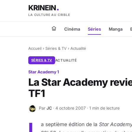
KRINEIN
LA CULTURE AU CRIBLE
Cinéma
Séries
Manga
Accueil
›
Séries & TV
›
Actualité
SÉRIES & TV
ACTUALITÉ
Star Academy 1
La Star Academy revie
TF1
Par
JC
· 4 octobre 2007 · 1 min de lecture
J
L
a septième édition de la
Star Academ