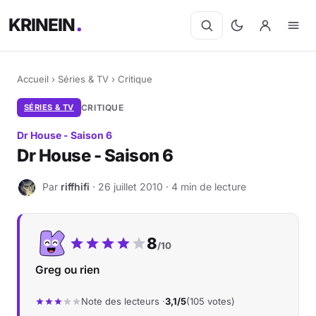
KRINEIN
Accueil
›
Séries & TV
›
Critique
SÉRIES & TV
CRITIQUE
Dr House - Saison 6
Dr House - Saison 6
Par
riffhifi
· 26 juillet 2010 · 4 min de lecture
R
Notre note :
8
/10
Greg ou rien
Note des lecteurs ·
3,1/5
(105 votes)