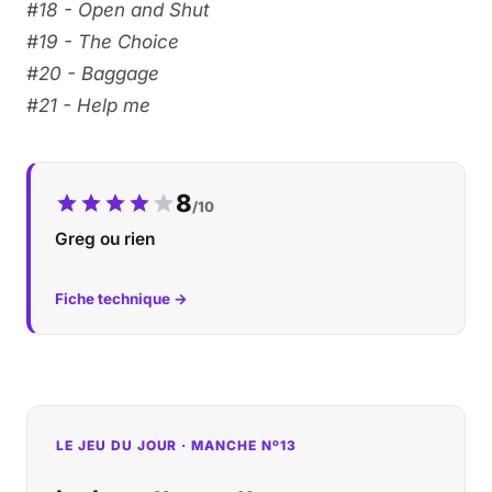
#18 - Open and Shut
#19 - The Choice
#20 - Baggage
#21 - Help me
Notre note :
8
/10
Greg ou rien
Fiche technique →
LE JEU DU JOUR · MANCHE Nº13