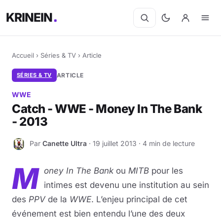
KRINEIN
Accueil
›
Séries & TV
›
Article
SÉRIES & TV
ARTICLE
WWE
Catch - WWE - Money In The Bank
- 2013
Par
Canette Ultra
· 19 juillet 2013 · 4 min de lecture
C
M
oney In The Bank
ou
MITB
pour les
intimes est devenu une institution au sein
des
PPV
de la
WWE
. L’enjeu principal de cet
événement est bien entendu l’une des deux