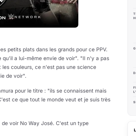
T
H
G
 les petits plats dans les grands pour ce PPV.
 qu'il a lui-même envie de voir". "Il n'y a pas
 les couleurs, ce n'est pas une science
D
ie de voir".
F
ra pour le titre : "ils se connaissent mais
L
C'est ce que tout le monde veut et je suis très
S
é de voir No Way José. C'est un type