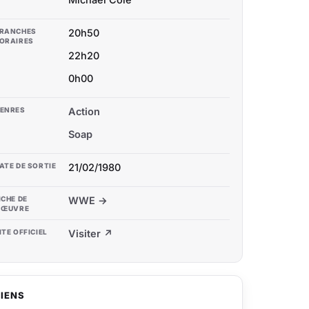
RANCHES
20h50
ORAIRES
22h20
0h00
ENRES
Action
Soap
ATE DE SORTIE
21/02/1980
ICHE DE
WWE →
'ŒUVRE
ITE OFFICIEL
Visiter ↗
LIENS