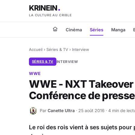
KRINEIN
LA CULTURE AU CRIBLE
Cinéma
Séries
Manga
Accueil
›
Séries & TV
›
Interview
SÉRIES & TV
INTERVIEW
WWE
WWE - NXT Takeover 
Conférence de presse 
Par
Canette Ultra
· 25 août 2016 · 4 min de lect
C
Le roi des rois vient à ses sujets po