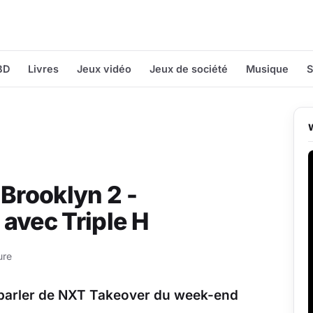
BD
Livres
Jeux vidéo
Jeux de société
Musique
S
Brooklyn 2 -
avec Triple H
ure
ur parler de NXT Takeover du week-end