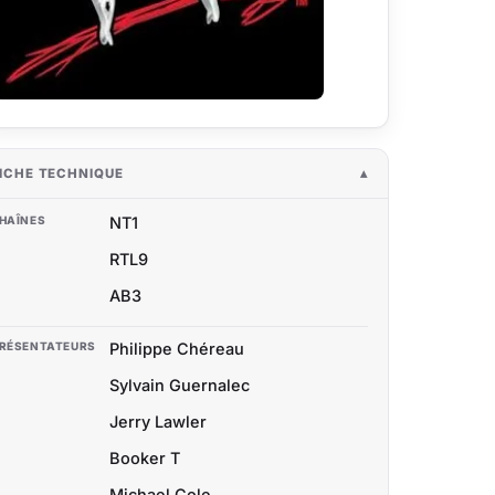
ICHE TECHNIQUE
HAÎNES
NT1
RTL9
AB3
RÉSENTATEURS
Philippe Chéreau
Sylvain Guernalec
Jerry Lawler
Booker T
Michael Cole