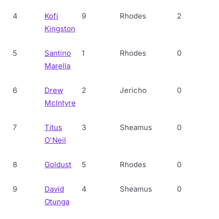
4
Kofi
9
Rhodes
2
Kingston
5
Santino
1
Rhodes
0
Marella
6
Drew
2
Jericho
0
McIntyre
7
Titus
3
Sheamus
0
O'Neil
8
Goldust
5
Rhodes
0
9
David
4
Sheamus
0
Otunga