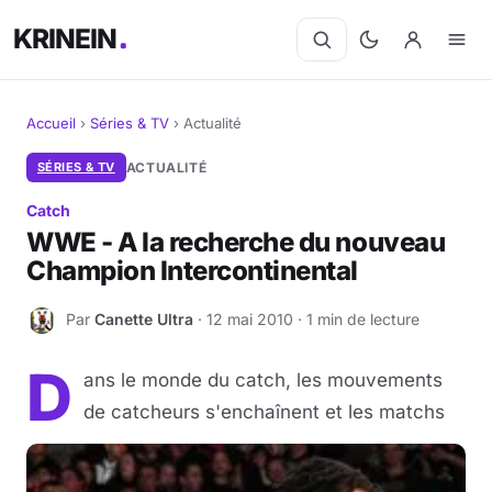
KRINEIN
Accueil
›
Séries & TV
›
Actualité
Cinéma
SÉRIES & TV
ACTUALITÉ
Catch
Séries
WWE - A la recherche du nouveau
Champion Intercontinental
Manga
Par
Canette Ultra
· 12 mai 2010 · 1 min de lecture
BD
C
D
Livres
ans le monde du catch, les mouvements
de catcheurs s'enchaînent et les matchs
Jeux vidéo
Jeux de société