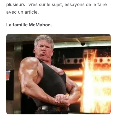
plusieurs livres sur le sujet, essayons de le faire
Musique
avec un article.
Sortir
La famille McMahon.
Sciences & Tech
Forum