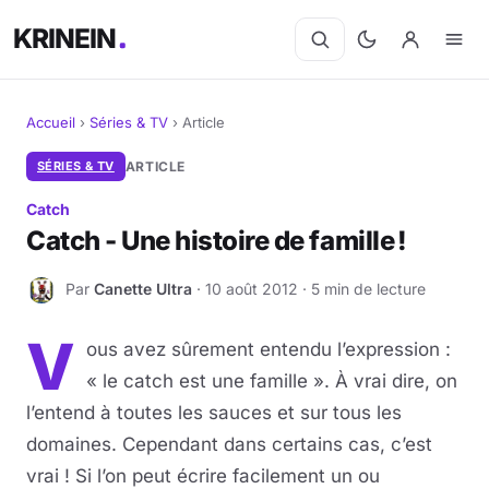
KRINEIN
Accueil
›
Séries & TV
›
Article
Cinéma
SÉRIES & TV
ARTICLE
Catch
Séries
Catch - Une histoire de famille !
Manga
Par
Canette Ultra
· 10 août 2012 · 5 min de lecture
C
BD
V
ous avez sûrement entendu l’expression :
Livres
« le catch est une famille ». À vrai dire, on
l’entend à toutes les sauces et sur tous les
Jeux vidéo
domaines. Cependant dans certains cas, c’est
vrai ! Si l’on peut écrire facilement un ou
Jeux de société