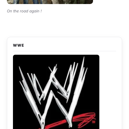
On the road again !
WWE