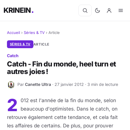
KRINEIN
Accueil
›
Séries & TV
›
Article
Cinéma
SÉRIES & TV
ARTICLE
Catch
Séries
Catch - Fin du monde, heel turn et
autres joies !
Manga
Par
Canette Ultra
· 27 janvier 2012 · 3 min de lecture
BD
C
2
Livres
012 est l'année de la fin du monde, selon
beaucoup d'optimistes. Dans le catch, on
Jeux vidéo
retrouve également cette tendance, et cela fait
les affaires de certains. De plus, pour prouver
Jeux de société